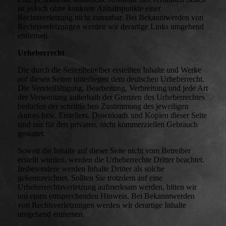
ist jedoch ohne konkrete Anhaltspunkte einer
Rechtsverletzung nicht zumutbar. Bei Bekanntwerden von
Rechtsverletzungen werden wir derartige Links umgehend
entfernen.
Urheberrecht
Die durch die Seitenbetreiber erstellten Inhalte und Werke
auf diesen Seiten unterliegen dem deutschen Urheberrecht.
Die Vervielfältigung, Bearbeitung, Verbreitung und jede Art
der Verwertung außerhalb der Grenzen des Urheberrechtes
bedürfen der schriftlichen Zustimmung des jeweiligen
Autors bzw. Erstellers. Downloads und Kopien dieser Seite
sind nur für den privaten, nicht kommerziellen Gebrauch
gestattet.
Soweit die Inhalte auf dieser Seite nicht vom Betreiber
erstellt wurden, werden die Urheberrechte Dritter beachtet.
Insbesondere werden Inhalte Dritter als solche
gekennzeichnet. Sollten Sie trotzdem auf eine
Urheberrechtsverletzung aufmerksam werden, bitten wir
um einen entsprechenden Hinweis. Bei Bekanntwerden
von Rechtsverletzungen werden wir derartige Inhalte
umgehend entfernen.