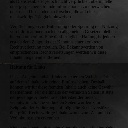
als Diensteanbieter jedoch nicht verpflichtet, übermittelte
oder gespeicherte fremde Informationen zu überwachen
oder nach Umständen zu forschen, die auf eine
rechtswidrige Tätigkeit hinweisen.
Verpflichtungen zur Entfernung oder Sperrung der Nutzung
von Informationen nach den allgemeinen Gesetzen bleiben
hiervon unberührt. Eine diesbezügliche Haftung ist jedoch
erst ab dem Zeitpunkt der Kenntnis einer konkreten
Rechtsverletzung möglich. Bei Bekanntwerden von
entsprechenden Rechtsverletzungen werden wir diese
Inhalte umgehend entfernen.
Haftung für Links
Unser Angebot enthält Links zu externen Websites Dritter,
auf deren Inhalte wir keinen Einfluss haben. Deshalb
können wir für diese fremden Inhalte auch keine Gewähr
übernehmen. Für die Inhalte der verlinkten Seiten ist stets
der jeweilige Anbieter oder Betreiber der Seiten
verantwortlich. Die verlinkten Seiten wurden zum
Zeitpunkt der Verlinkung auf mögliche Rechtsverstöße
überprüft. Rechtswidrige Inhalte waren zum Zeitpunkt der
Verlinkung nicht erkennbar.
Eine permanente inhaltliche Kontrolle der verlinkten Seiten