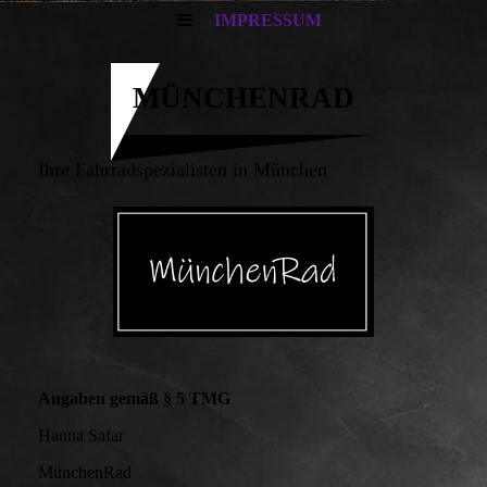
IMPRESSUM
MÜNCHENRAD
Ihre Fahrradspezialisten in München
Angaben gemäß § 5 TMG
Hanna Safar
MünchenRad