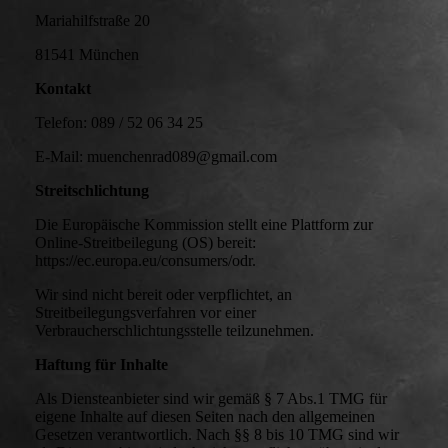
Mariahilfstraße 20
81541 München
Kontakt
Telefon: 089 / 52 06 34 25
E-Mail: muenchenrad089@gmail.com
Streitschlichtung
Die Europäische Kommission stellt eine Plattform zur
Online-Streitbeilegung (OS) bereit:
https://ec.europa.eu/consumers/odr.
Wir sind nicht bereit oder verpflichtet, an
Streitbeilegungsverfahren vor einer
Verbraucherschlichtungsstelle teilzunehmen.
Haftung für Inhalte
Als Diensteanbieter sind wir gemäß § 7 Abs.1 TMG für
eigene Inhalte auf diesen Seiten nach den allgemeinen
Gesetzen verantwortlich. Nach §§ 8 bis 10 TMG sind wir