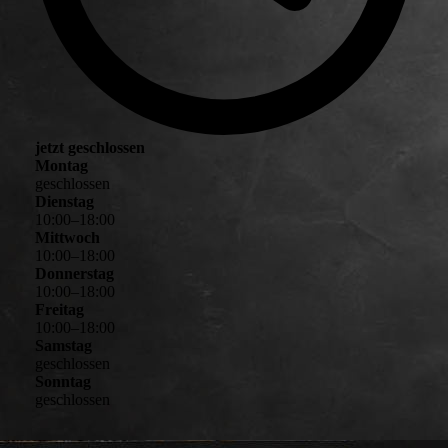
jetzt geschlossen
Montag
geschlossen
Dienstag
10
:
00
–
18
:
00
Mittwoch
10
:
00
–
18
:
00
Donnerstag
10
:
00
–
18
:
00
Freitag
10
:
00
–
18
:
00
Samstag
geschlossen
Sonntag
geschlossen