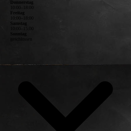
Donnerstag
10
:
00
–
18
:
00
Freitag
10
:
00
–
18
:
00
Samstag
10
:
00
–
15
:
00
Sonntag
geschlossen